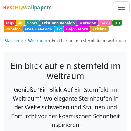
BestHQWallpapers
Tags
4K
Sport
Cristiano Ronaldo
Murugan
Goku
HD
Ronaldo
Free Fire-Logo
a-z
Gojo Satoru
Krishna
Startseite
Weltraum
Ein blick auf ein sternfeld im weltraum
Ein blick auf ein sternfeld im
weltraum
Genieße 'Ein Blick Auf Ein Sternfeld Im
Weltraum', wo elegante Sternhaufen in
der Weite schweben und Staunen und
Ehrfurcht vor der kosmischen Schönheit
inspirieren.