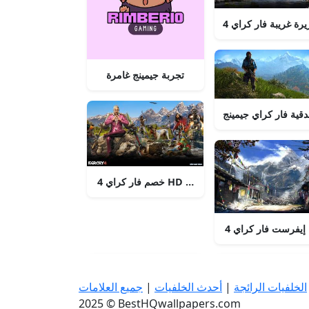
تجربة جيمينج غامرة
دقية فار كراي جيمينج
خصم فار كراي 4 HD هاتف
الخلفيات الرائجة
|
أحدث الخلفيات
|
جميع العلامات
2025 © BestHQwallpapers.com