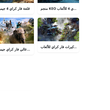
منجم KEO رقم 4 فار كراي 4 للألعاب
قلعة فار كراي 4 جيمينج
سهول كيرات فار كراي للألعاب
هرك دروبمان الابن فار كراي 4 HD هاتف
أجاى غالي فار كراي جيمي