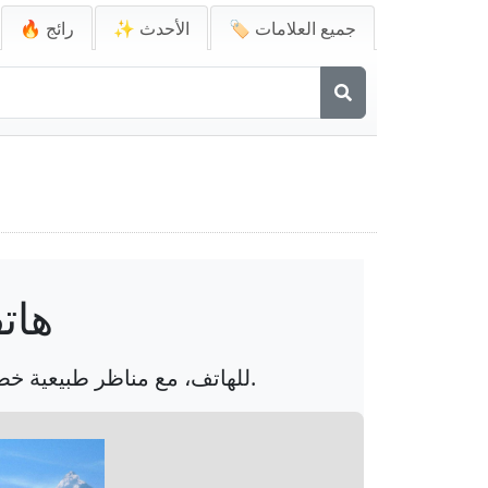
🏷️ جميع العلامات
✨ الأحدث
🔥 رائج
أفيال كيرات فار كر
اختبر جمال أفيال كيرات في هذه الخلفية الرائعة من فار كراي 4 HD للهاتف، مع مناظر طبيعية خصبة وجبال مهيبة.