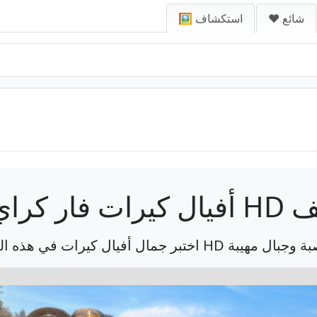
❤️ شائع
🖼️ استكشاف
اي 4 HD هاتف