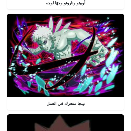
أوبيتو وناروتو وجهًا لوجه
نينجا متحرك في العمل