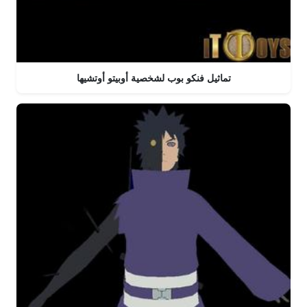
تماثيل فنكو بوب لشخصية أوبيتو أوتشيها