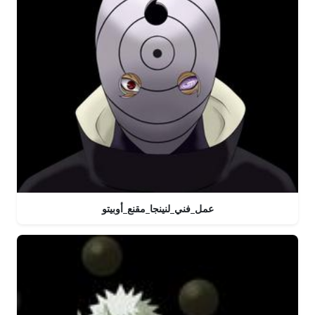
عمل_فني_لنينجا_مقنع_أوبيتو