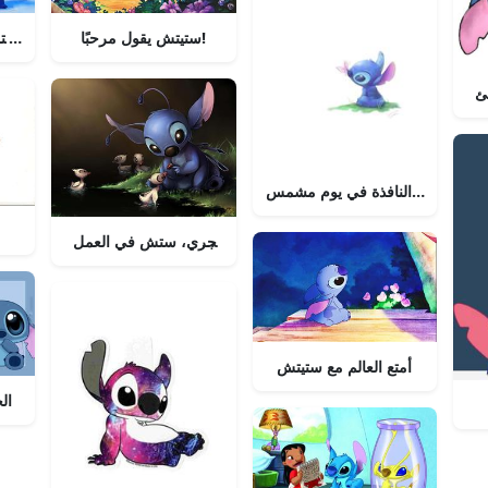
ستيتش يقول مرحبًا!
خلفية ست
فئ
 ينظر من النافذة في يوم مشمس
مغامر مجري، ستش في العمل
أمتع العالم مع ستيتش
ال