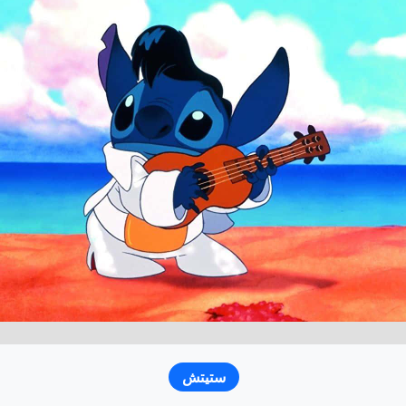
ستيتش