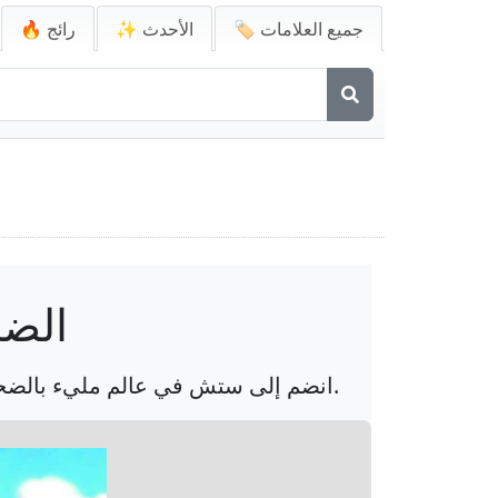
🏷️ جميع العلامات
✨ الأحدث
🔥 رائج
الضح
انضم إلى ستش في عالم مليء بالضحك والمغامرة! تعكس هذه الخلفية الملونة روح المرح والحماس لهذا الكائن الفضائي المحبوب.