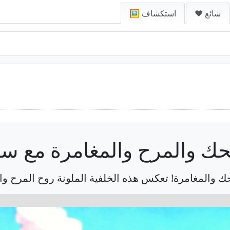
❤️ شائع
🖼️ استكشاف
ك والمرح والمغامرة مع 