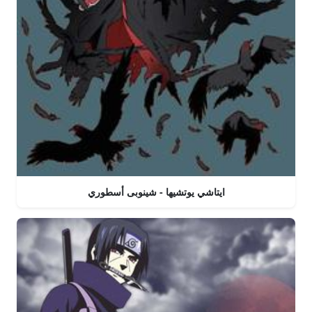
ايتاشي يوتشيها - شينوبى أسطوري