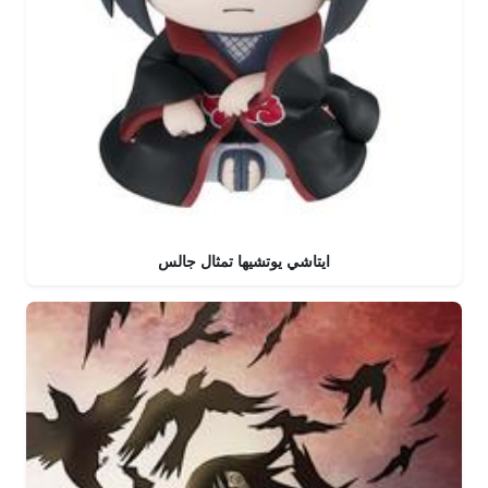
ايتاشي يوتشيها تمثال جالس