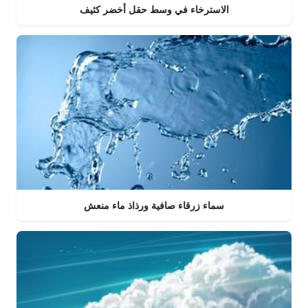
الاسترخاء في وسط حقل أخضر كثيف
سماء زرقاء صافية ورذاذ ماء منعش