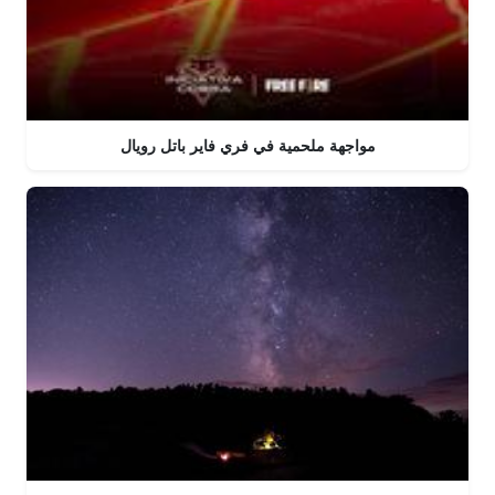
مواجهة ملحمية في فري فاير باتل رويال