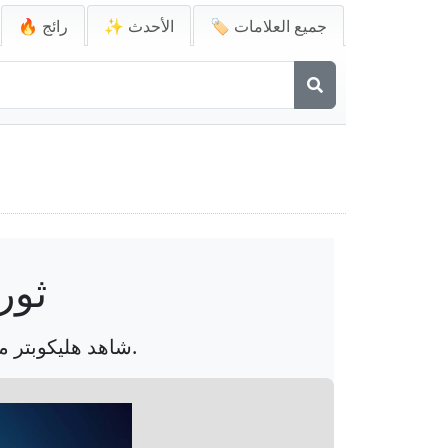
🏷️ جميع العلامات
✨ الأحدث
🔥 رائج
ثور
شاهد هليكوبتر متطورة في الطيران ضد سماء زرقاء صافية، تجسد جمال هندسة الطيران.