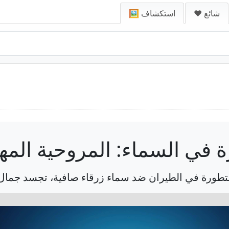
❤️ شائع
🖼️ استكشاف
ة في السماء: المروحية المهي