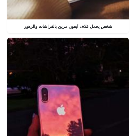
شخص يحمل غلاف آيفون مزين بالفراشات والزهور