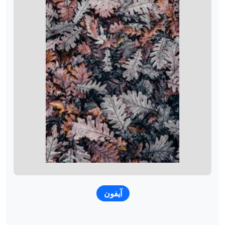
آيفون