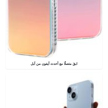
ابقَ متصلًا مع أحدث آيفون من آبل