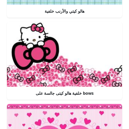
هالو كيتي والأرنب خلفية
خلفية هالو كيتى جالسة على bows