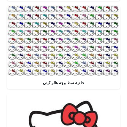
خلفية نمط وجه هالو كيتي