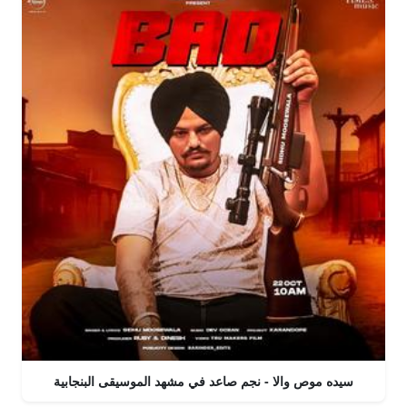
سيده موص والا - نجم صاعد في مشهد الموسيقى البنجابية