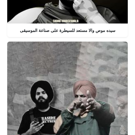
سيده موص والا مستعد للسيطرة على صناعة الموسيقى