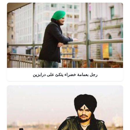
رجل بعمامة خضراء يتكئ على درابزين