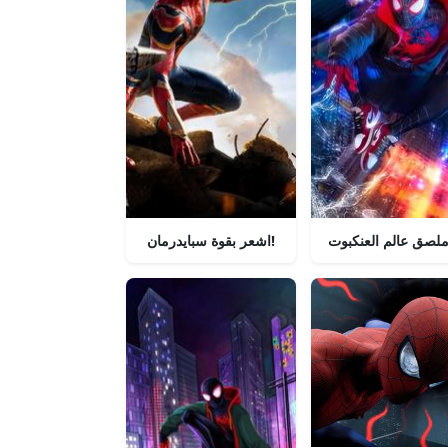
لصق عالم العنكبوت
اشعر بقوة سبايدرمان!