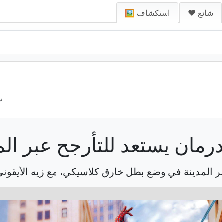
❤️ شائع
🖼️ استكشاف
سب
رمان يستعد للتأرجح عبر الم