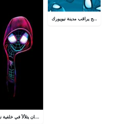
بايدرمان جالس على سطح يراقب مدينة نيويورك
"لا يمكن إيقافه، مذهل، وقوي: سبايدرمان المذهل"
مايلز موراليس كسبايدرمان يتلألأ في خلفية ن