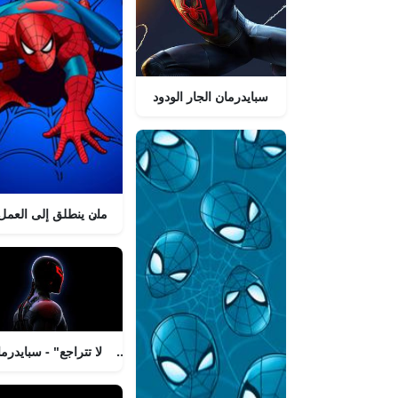
سبايدرمان الجار الودود
"سبايدرمان ينطلق إلى العمل"
"يتأرجح نحو السماء لإنقاذ اليوم - سبايدرمان!"
"مهما كانت تحديات الحياة، لا تتراجع" - سبايدرم