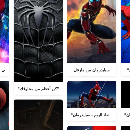
سبايدرمان من مارفل
سبايدرمان في م
"كن أعظم من مخاوفك"
ان