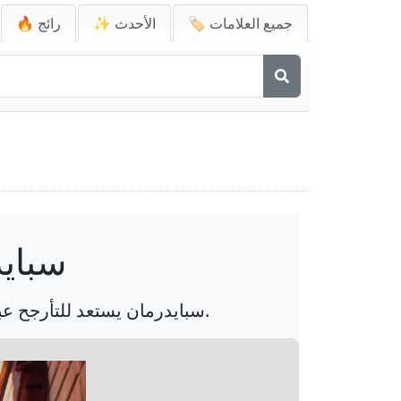
🏷️ جميع العلامات
✨ الأحدث
🔥 رائج
سبايد
سبايدرمان يستعد للتأرجح عبر المدينة في وضع بطل خارق كلاسيكي، مع زيه الأيقوني الذي يتلألأ ضد سماء الصباح.