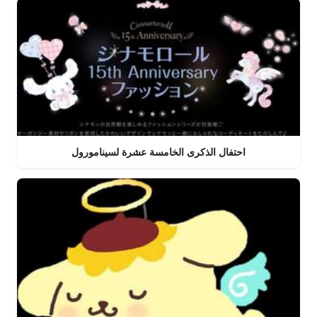
احتفال الذكرى الخامسة عشرة لسينامورول