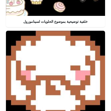
خلفية توضيحية بموضوع الحلويات لسينامورول