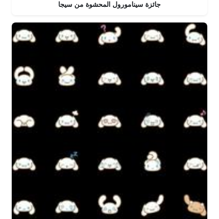
جائزة سينامورول المحشوة من سيجا