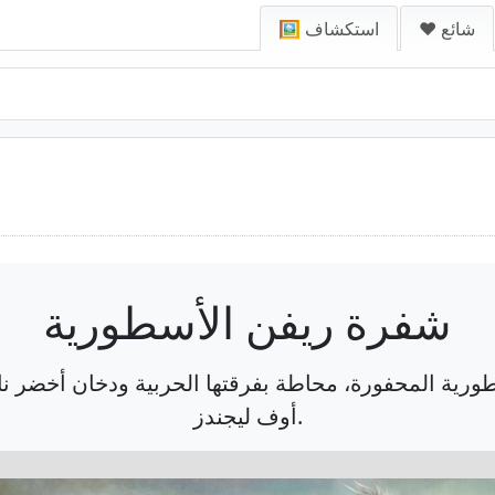
❤️ شائع
🖼️ استكشاف
شفرة ريفن الأسطورية
ة المحفورة، محاطة بفرقتها الحربية ودخان أخضر ناب
أوف ليجندز.