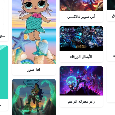
ق
أني سوبر غالاكسي
صور nds
ة
الأبطال الزرقاء
صور_lol
زغز معركة الزعيم
ص