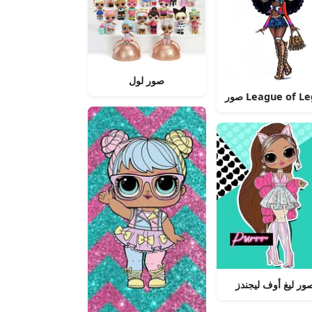
صور لول
League of Lege
ور ليغ أوف ليجندز