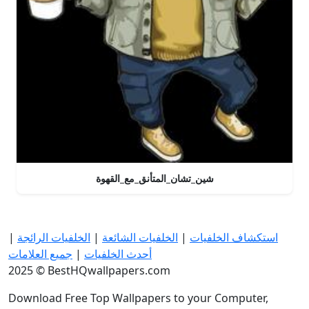
شين_تشان_المتأنق_مع_القهوة
استكشاف الخلفيات
|
الخلفيات الشائعة
|
الخلفيات الرائجة
|
أحدث الخلفيات
|
جميع العلامات
2025 © BestHQwallpapers.com
Download Free Top Wallpapers to your Computer,