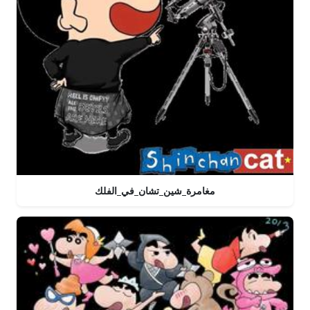
مغامرة_شين_تشان_في_الفلك