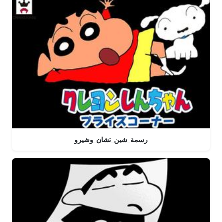
رسمة_شين_تشان_وشيرو