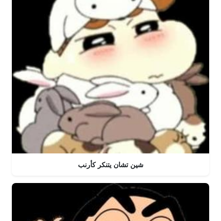
شين تشان يتنكر كأرنب