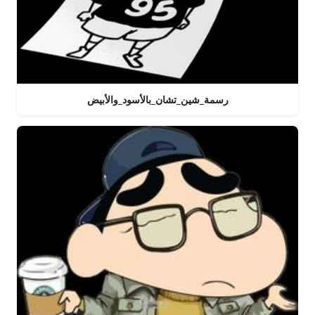
رسمة_شين_تشان_بالأسود_والأبيض