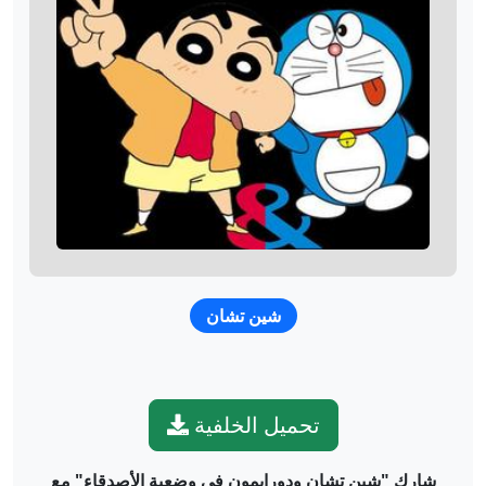
شين تشان
تحميل الخلفية
شارك "شين تشان ودورايمون في وضعية الأصدقاء" مع