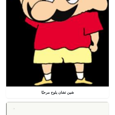
شين تشان يلوح مرحبًا