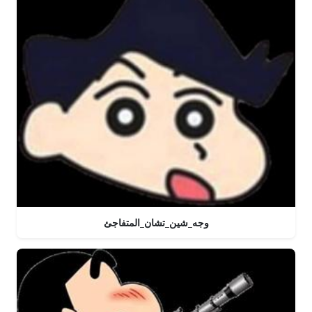
وجه_شين_تشان_المتفاجئ