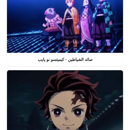
صائد الشياطين - كيميتسو نو يايب