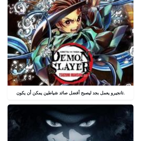
تانجيرو يعمل بجد ليصبح أفضل صائد شياطين يمكن أن يكون.