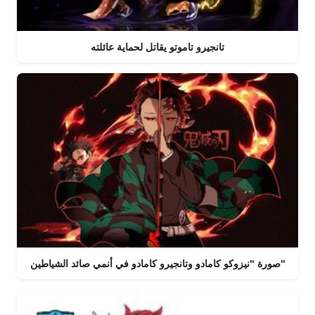
تانجيرو تاموتو يقاتل لحماية عائلته
صورة "نيزوكو كامادو وتانجيرو كامادو في أنمي صائد الشياطين"