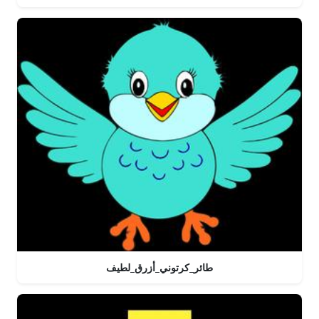
طائر_كرتوني_أزرق_لطيف