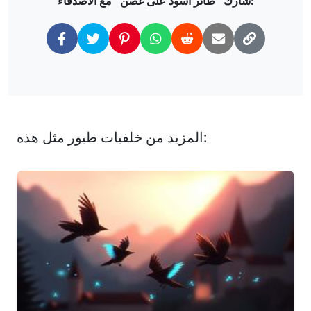
شارك "طائر أسود على غصن" مع الأصدقاء:
المزيد من خلفيات طيور مثل هذه: