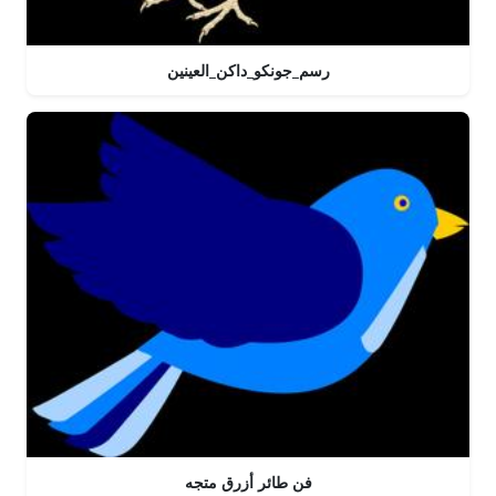
رسم_جونكو_داكن_العينين
فن طائر أزرق متجه