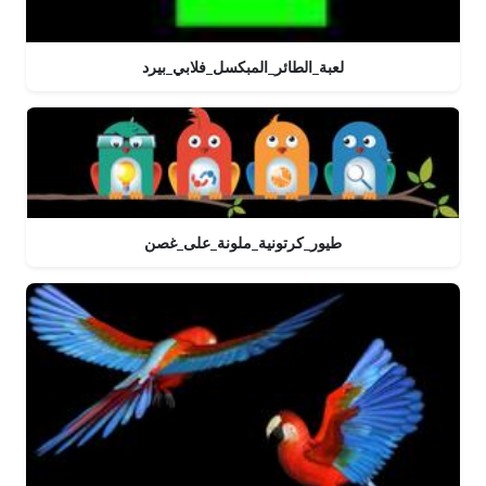
لعبة_الطائر_المبكسل_فلابي_بيرد
طيور_كرتونية_ملونة_على_غصن