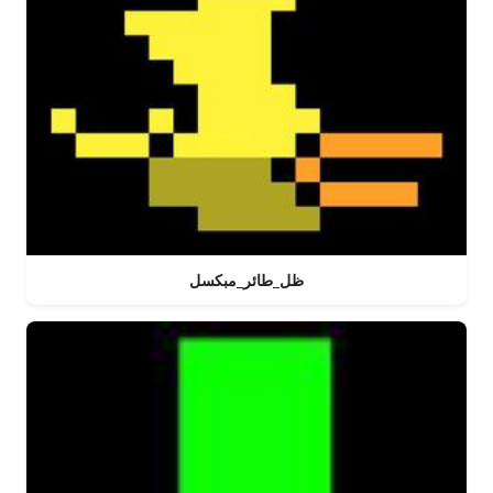
ظل_طائر_مبكسل