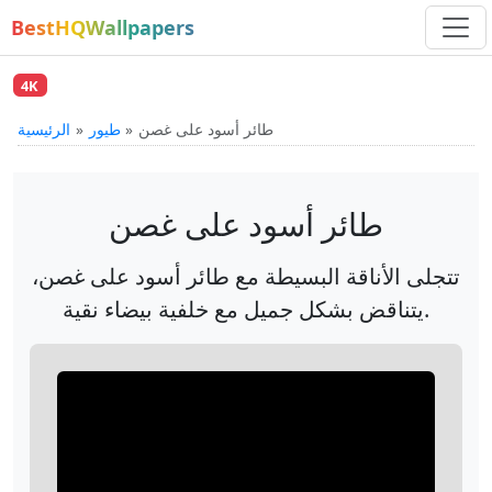
BestHQWallpapers
4K
طائر أسود على غصن
طيور
الرئيسية
طائر أسود على غصن
تتجلى الأناقة البسيطة مع طائر أسود على غصن،
يتناقض بشكل جميل مع خلفية بيضاء نقية.