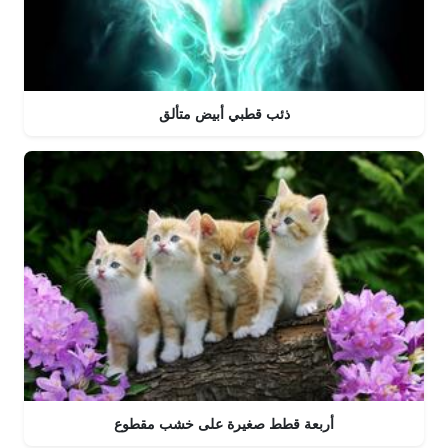
ذئب قطبي أبيض متألق
أربعة قطط صغيرة على خشب مقطوع