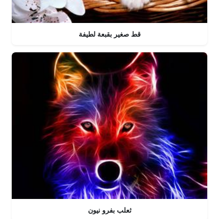
قط صغير بقبعة لطيفة
ثعلب بفرو نيون