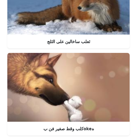
ثعلب ساخالين على الثلج
كلب وقط صغير فن بokeه