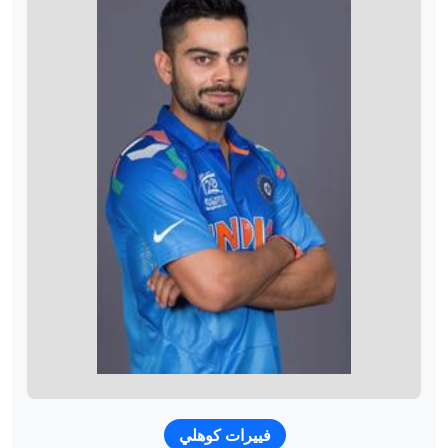
فييرات كوهلي