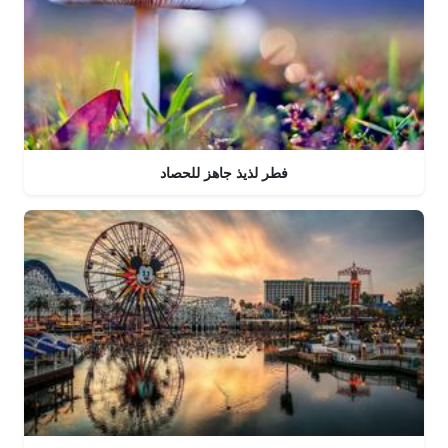
فطر لذيذ جاهز للحصاد