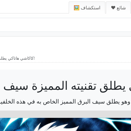
❤️ شائع
🖼️ استكشاف
كاكاشي هاتاكي يطلق تقنيته المميزة سيف البرق (رايكيري)!