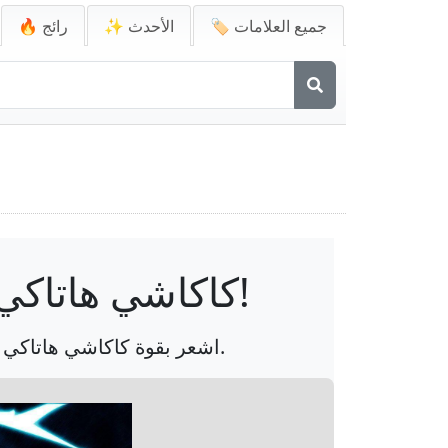
🏷️ جميع العلامات
✨ الأحدث
🔥 رائج
كاكاشي هاتاكي يطلق تقنيته المميزة سيف البرق (رايكيري)!
اشعر بقوة كاكاشي هاتاكي وهو يطلق سيف البرق المميز الخاص به في هذه الخلفية الديناميكية من عالم ناروتو.