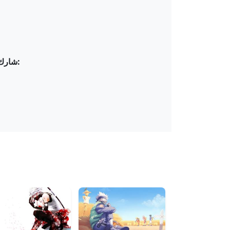
شارك "كاكاشي هاتاكي يطلق تقنيته المميزة سيف البرق (رايكيري)!" مع الأصدقاء: