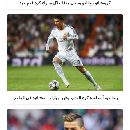
كريستيانو رونالدو يسجل هدفًا خلال مباراة كرة قدم حية
رونالدو، أسطورة كرة القدم، يظهر مهارات استثنائية في الملعب