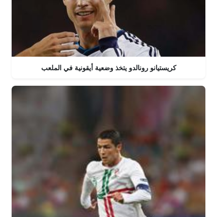
كريستيانو رونالدو يتخذ وضعية أيقونية في الملعب