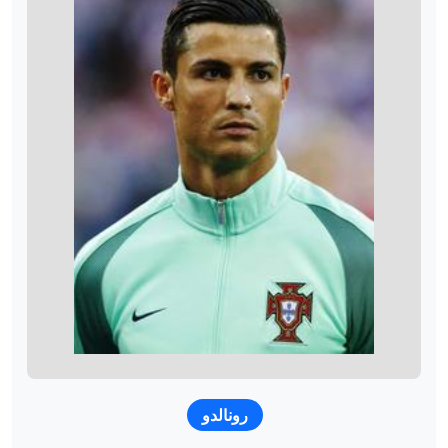
رونالدو