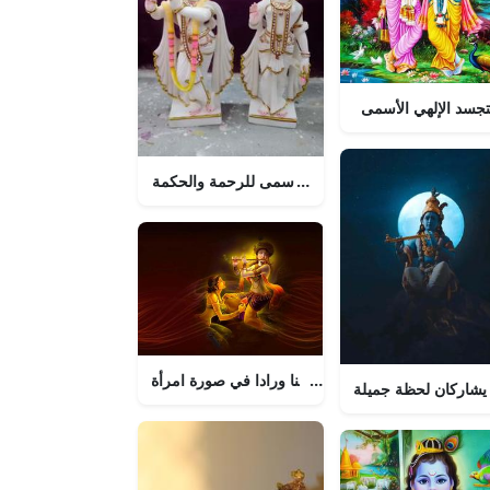
كريشنا - الرب الأسمى للرحمة والحكمة
كريشنا ورادا في صورة امرأة
 يشاركان لحظة جميلة