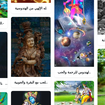
كريشنا، الإله الإلهي من الهندوسية
اللورد كريشنا - التجسد الإلهي الأسمى.
بة
كريشنا، إله الهندوس للرحمة والحب
اللورد كريشنا يلعب مع البقرة والجوبية.
رادا وكريشنا