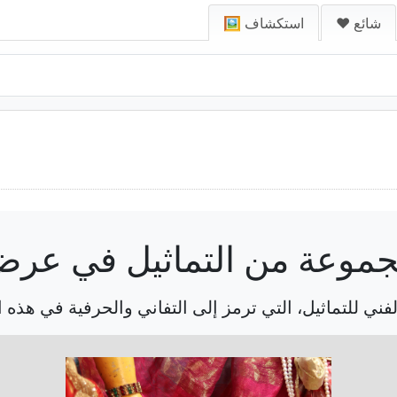
❤️ شائع
🖼️ استكشاف
موعة من التماثيل في عر