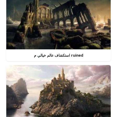
استكشاف عالم خيالي م ruined