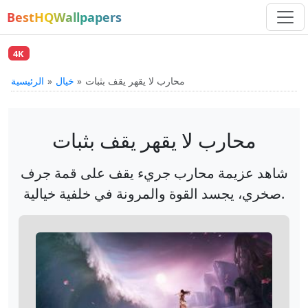
BestHQWallpapers
4K
محارب لا يقهر يقف بثبات
خيال
الرئيسية
محارب لا يقهر يقف بثبات
شاهد عزيمة محارب جريء يقف على قمة جرف
صخري، يجسد القوة والمرونة في خلفية خيالية.