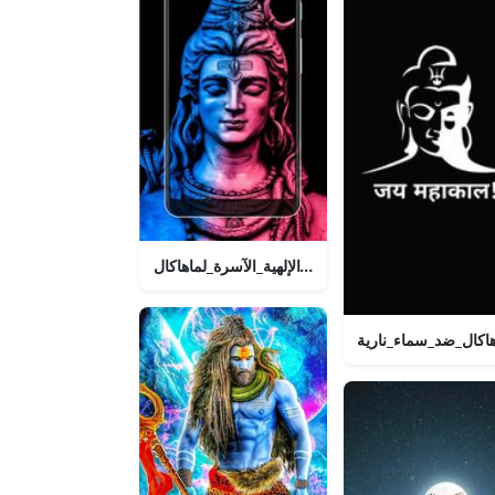
الهالة_الإلهية_الآسرة_لماهاكال
اكال_ضد_سماء_نارية