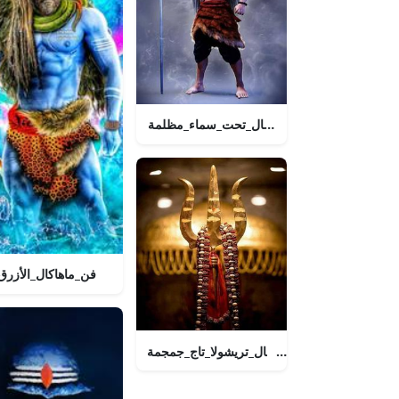
ماهاكال_تحت_سماء_مظلمة
فن_ماهاكال_الأزرق
ماهاكال_تريشولا_تاج_جمجمة