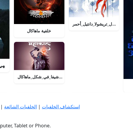
ماهاكال_تريشولا_دانتيل_أحمر
خلفية ماهاكال
ماهاكال_الإله
تجربة_قوة_شيفا_في_شكل_ماهاكال
استكشاف الخلفيات
|
الخلفيات الشائعة
|
uter, Tablet or Phone.