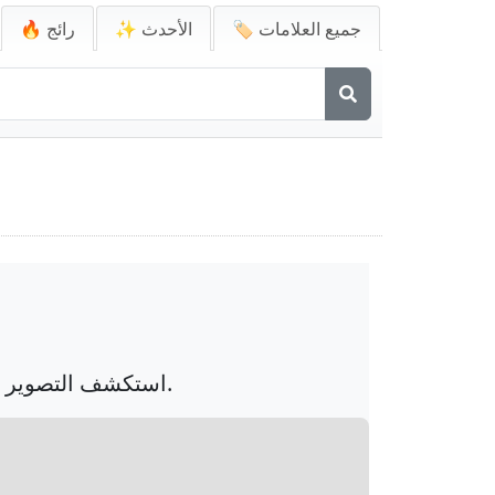
🏷️ جميع العلامات
✨ الأحدث
🔥 رائج
استكشف التصوير المذهل لماهاكال المدمج مع المخطوطات الهندية، اندماج بين التقليد والفن.