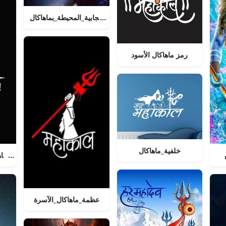
تجربة_الطاقة_الإيجابية_المحيطة_بماهاكال
رمز ماهاكال الأسود
خلفية_ماهاكال
تجسيد_قوة_ماه
عظمة_ماهاكال_الآسرة