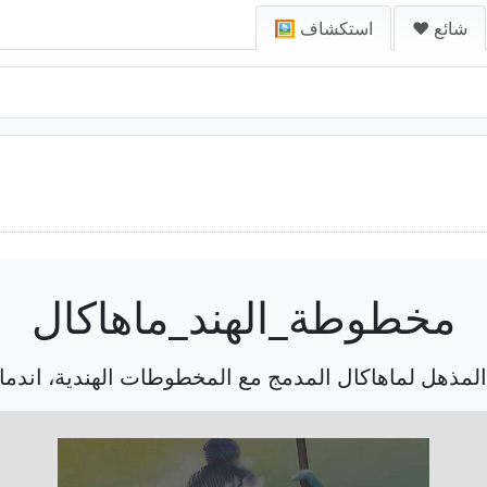
❤️ شائع
🖼️ استكشاف
مخطوطة_الهند_ماهاكال