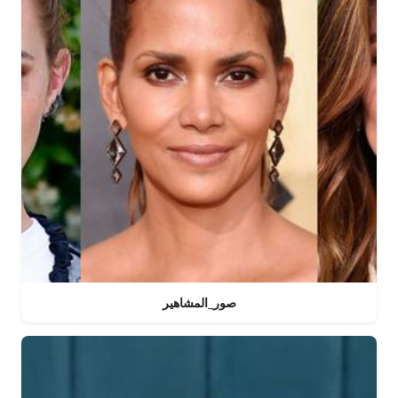
صور_المشاهير