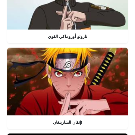
ناروتو أوزوماكي القوي
إتقان الشارينغان!