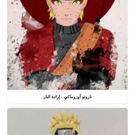
ناروتو أوزوماكي - إرادة النار