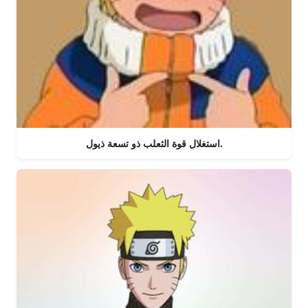
استغلال قوة الثعلب ذو تسعة ذيول.