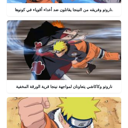
ناروتو وفريقه من النينجا يقاتلون ضد أعداء أقوياء في كونوها.
ناروتو وكاكاشي يتعاونان لمواجهة نينجا قرية الورقة المخفية