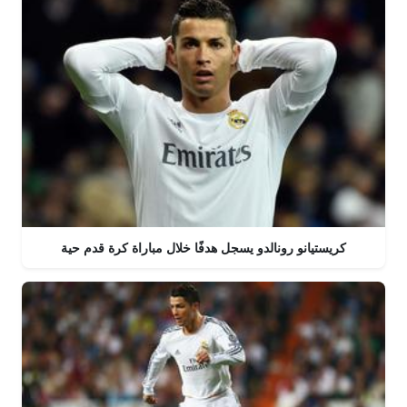
كريستيانو رونالدو يسجل هدفًا خلال مباراة كرة قدم حية