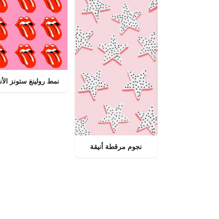
نمط رولينغ ستونز الأن
نجوم مرقطة أنيقة