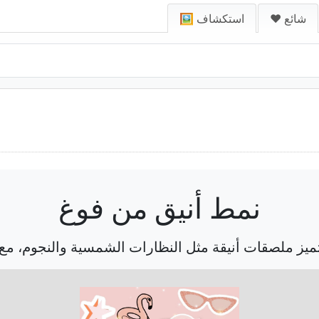
❤️ شائع
🖼️ استكشاف
نمط أنيق من فوغ