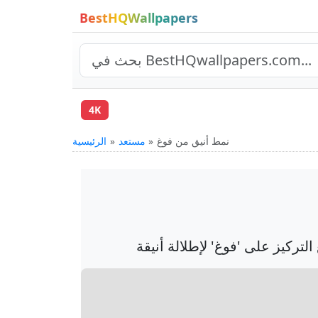
BestHQWallpapers
4K
نمط أنيق من فوغ
مستعد
الرئيسية