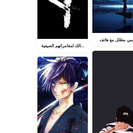
بي مظلل مع هاتف
احصل على أحدث هاتف لأطفالك لمغامراتهم الصيفية!