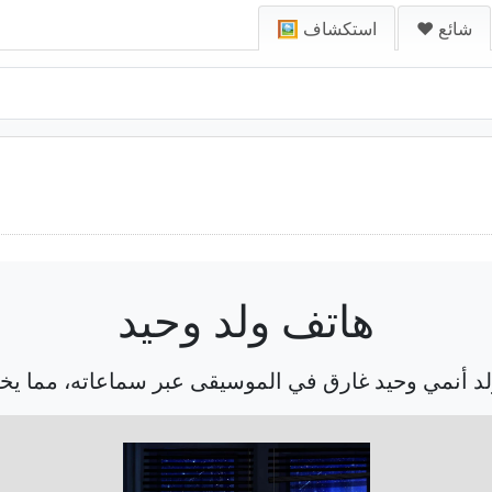
❤️ شائع
🖼️ استكشاف
هاتف ولد وحيد