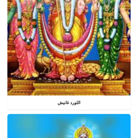
اللورد غانيش