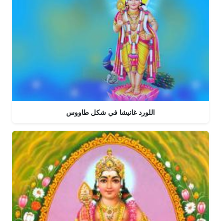
اللورد غانيشا في شكل طاووس