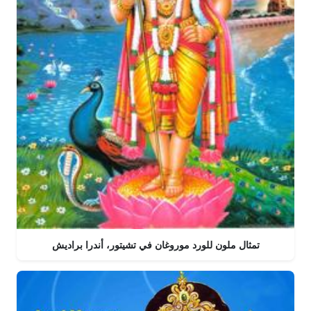
تمثال ملون للورد موروغان في تشيتور، أندرا براديش