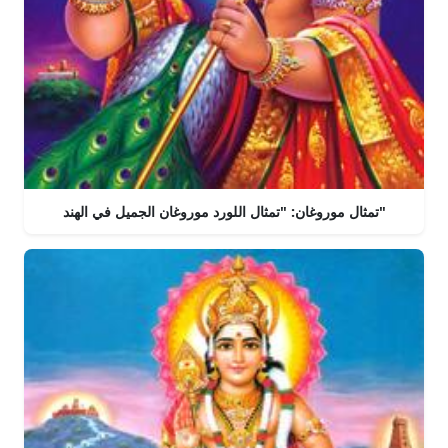
تمثال موروغان: "تمثال اللورد موروغان الجميل في الهند"