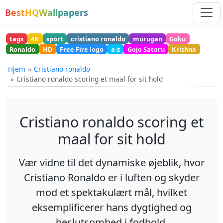
BestHQWallpapers
tags
4K
sport
cristiano ronaldo
murugan
Goku
Ronaldo
HD
Free Fire logo
a-z
Gojo Satoru
Krishna
Hjem
Cristiano ronaldo
Cristiano ronaldo scoring et maal for sit hold
Cristiano ronaldo scoring et
maal for sit hold
Vær vidne til det dynamiske øjeblik, hvor
Cristiano Ronaldo er i luften og skyder
mod et spektakulært mål, hvilket
eksemplificerer hans dygtighed og
beslutsomhed i fodbold.