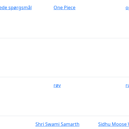
llede spørgsmål
One Piece
o
røv
r
Shri Swami Samarth
Sidhu Moose 