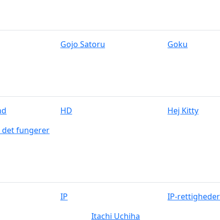
Gojo Satoru
Goku
hd
HD
Hej Kitty
 det fungerer
IP
IP-rettighede
Itachi Uchiha