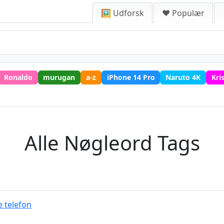
🖼️ Udforsk
❤️ Populær
Ronaldo
murugan
a-z
iPhone 14 Pro
Naruto 4K
Kri
Alle Nøgleord Tags
 telefon