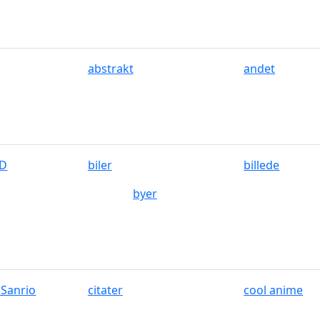
abstrakt
andet
HD
biler
billede
byer
 Sanrio
citater
cool anime