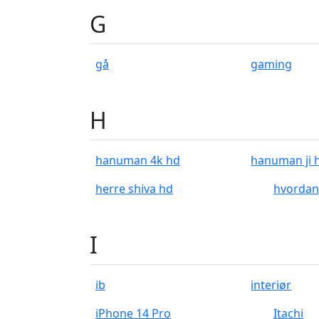
G
gå
gaming
H
hanuman 4k hd
hanuman ji 
herre shiva hd
hvordan
I
ib
interiør
iPhone 14 Pro
Itachi