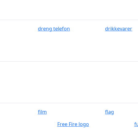
dreng telefon
drikkevarer
film
flag
Free Fire logo
f