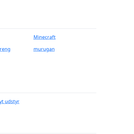
Minecraft
reng
murugan
yt udstyr