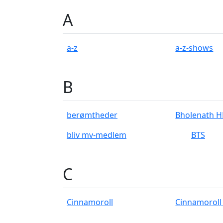
A
a-z
a-z-shows
B
berømtheder
Bholenath 
bliv mv-medlem
BTS
C
Cinnamoroll
Cinnamoroll