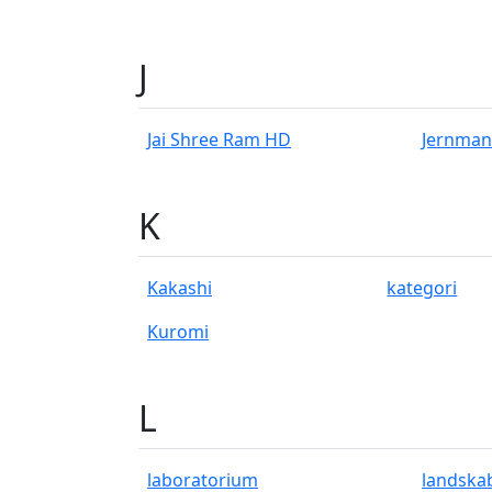
J
Jai Shree Ram HD
Jernma
K
Kakashi
kategori
Kuromi
L
laboratorium
landska