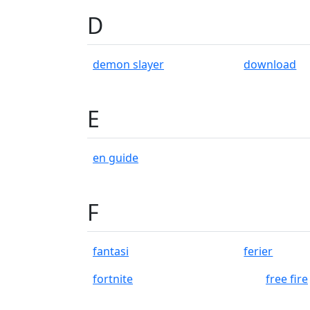
D
demon slayer
download
E
en guide
F
fantasi
ferier
fortnite
free fire