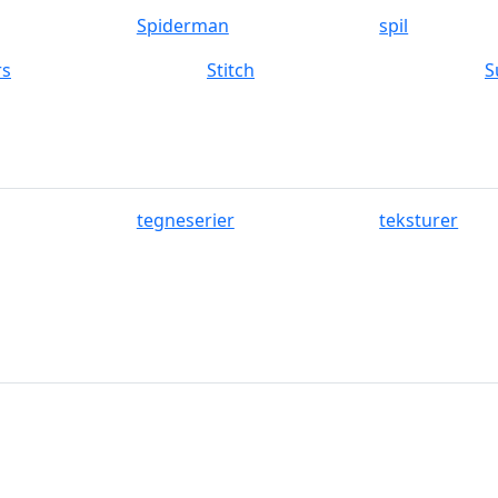
Spiderman
spil
rs
Stitch
S
tegneserier
teksturer