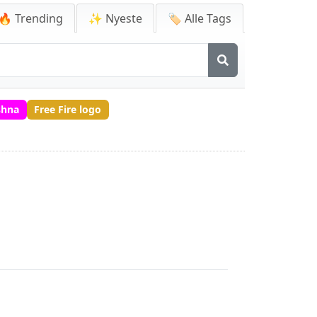
🔥 Trending
✨ Nyeste
🏷️ Alle Tags
shna
Free Fire logo