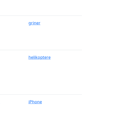
griner
helikoptere
r
iPhone