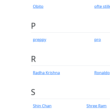
Obito
ofte sti
P
preppy
pro
R
Radha Krishna
Ronaldo
S
Shin Chan
Shree Ram