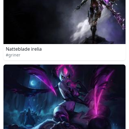
Natteblade irelia
#griner