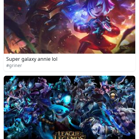
Super galaxy annie lol
#griner