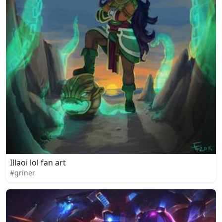
Illaoi lol fan art
#griner