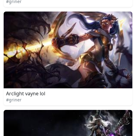
#griner
Arclight vayne lol
#griner