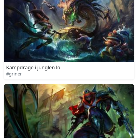
Kampdrage i junglen lol
#griner