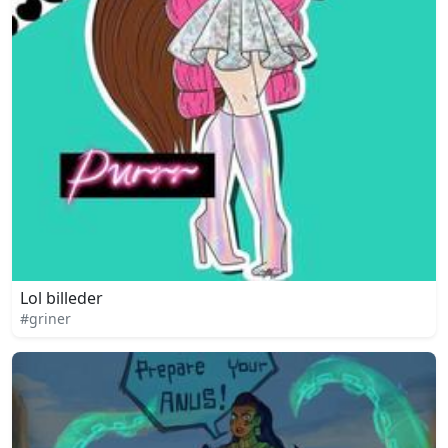
Lol billeder
#griner