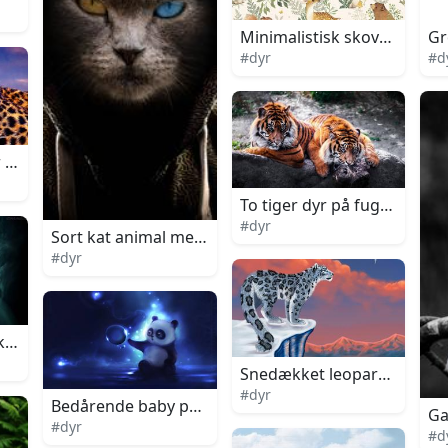
Minimalistisk skovdyr digit
Gr
#dyr
#d
 paa fugtig sten
To tiger dyr på fugtig sten
#dyr
Sort kat animal med hette
#dyr
tisk ulv
Snedækket leopard animal p
#dyr
Bedårende baby panda legende med en sæbeboble
Ga
#dyr
#d