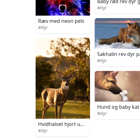
Baby rød rev dyr
#dyr
Ræv med neon pels
#dyr
Sakhalin rev dyr p
#dyr
Hund og baby kat
#dyr
Hvidhalset hjort under solnedgang
#dyr