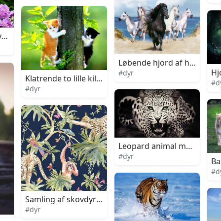
dyr på hugget træ
Løbende hjord af heste dyr
Hj
#dyr
Klatrende to lille killing dyr
#d
#dyr
Leopard animal med grønn
#dyr
Ba
#d
Samling af skovdyr på et træ digital kunst
#dyr