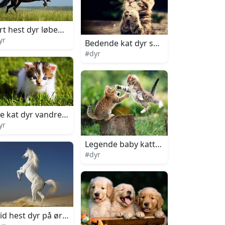
t
rt hest dyr løbende gennem græsmark
yr
Bedende kat dyr sødt portræt
#dyr
ræt
lle kat dyr vandrende i græsset
yr
Legende baby katte på hugget træ
#dyr
tal kunst
id hest dyr på ørken sand