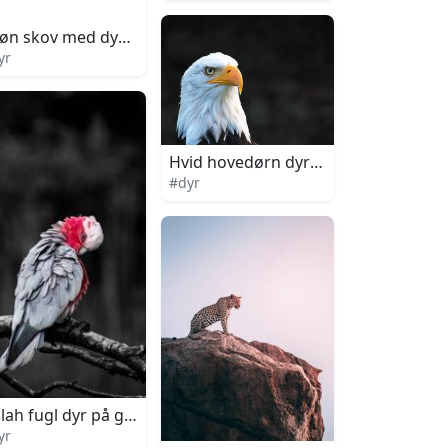
al kunst
øn skov med dyr tegneserie kunst
yr
Hvid hovedørn dyr med hvide fjer
#dyr
å sneklædt bjerg digital kunst
lah fugl dyr på gren
yr