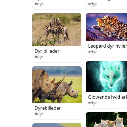
#dyr
#dyr
Leopard dyr hviler
Dyr billeder
#dyr
#dyr
Glowende hvid ark
#dyr
Dyrebilleder
#dyr