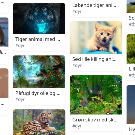
 gående gennem jernbane
Løbende tiger animal i have
#dyr
So
#d
Tiger animal med neon blå øjne
#dyr
å sne
Sød lille killing animal port
#dyr
Li
#d
Påfugl dyr olie og akvarel maleri
#dyr
 dyr bokeh kunstværk
Grøn skov med skovdyr digi
#dyr
Hv