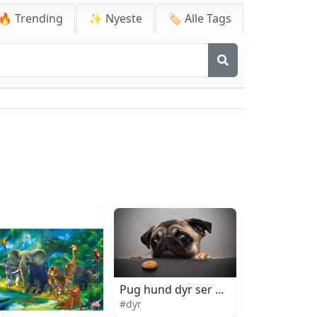
🔥 Trending
✨ Nyeste
🏷️ Alle Tags
Pug hund dyr ser på hundefoder
#dyr