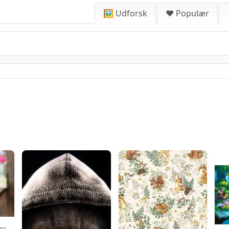
🖼️ Udforsk
❤️ Populær
raefence