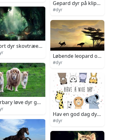
Gepard dyr på klippebjerg
#dyr
ort dyr skovtræer grafik kunst
yr
Løbende leopard og hjort dyr under
#dyr
e øjne
rbary løve dyr gående gennem græs
yr
Hav en god dag dyr tegneserie kuns
#dyr