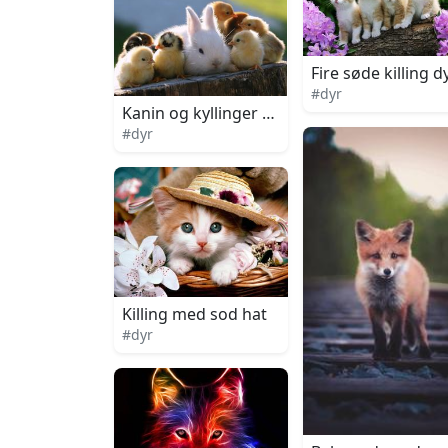
Fire søde killing 
#dyr
Kanin og kyllinger paa betonhegn
#dyr
Killing med sod hat
#dyr