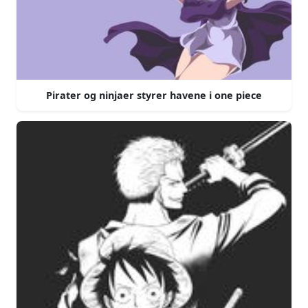
Pirater og ninjaer styrer havene i one piece