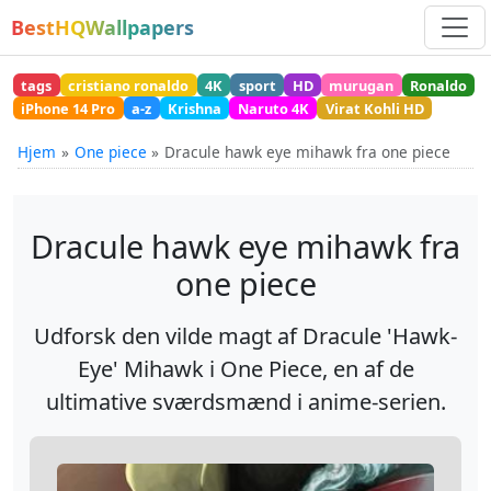
BestHQWallpapers
tags
cristiano ronaldo
4K
sport
HD
murugan
Ronaldo
iPhone 14 Pro
a-z
Krishna
Naruto 4K
Virat Kohli HD
Hjem
One piece
Dracule hawk eye mihawk fra one piece
Dracule hawk eye mihawk fra
one piece
Udforsk den vilde magt af Dracule 'Hawk-
Eye' Mihawk i One Piece, en af de
ultimative sværdsmænd i anime-serien.