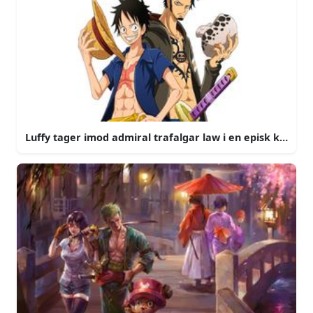
Luffy tager imod admiral trafalgar law i en episk kamp