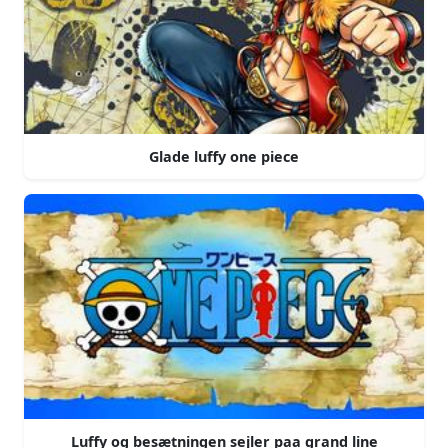
Glade luffy one piece
Luffy og besætningen sejler paa grand line