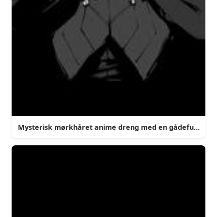
Mysterisk mørkhåret anime dreng med en gådefuld aur