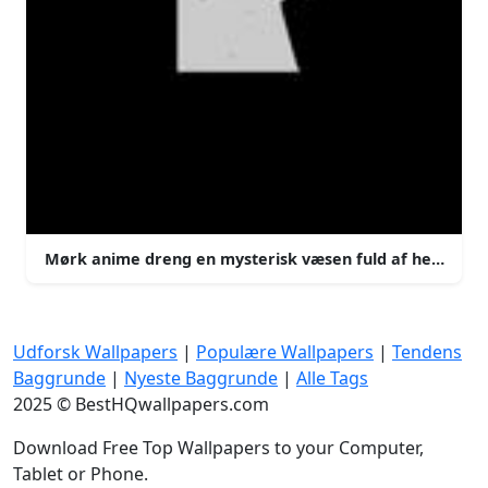
Mørk anime dreng en mysterisk væsen fuld af hemmeli
Udforsk Wallpapers
|
Populære Wallpapers
|
Tendens
Baggrunde
|
Nyeste Baggrunde
|
Alle Tags
2025 © BestHQwallpapers.com
Download Free Top Wallpapers to your Computer,
Tablet or Phone.