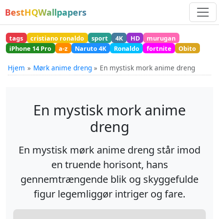
BestHQWallpapers
tags
cristiano ronaldo
sport
4K
HD
murugan
iPhone 14 Pro
a-z
Naruto 4K
Ronaldo
fortnite
Obito
Hjem
Mørk anime dreng
En mystisk mork anime dreng
En mystisk mork anime
dreng
En mystisk mørk anime dreng står imod
en truende horisont, hans
gennemtrængende blik og skyggefulde
figur legemliggør intriger og fare.