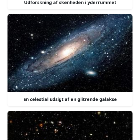
Udforskning af skønheden i yderrummet
En celestial udsigt af en glitrende galakse