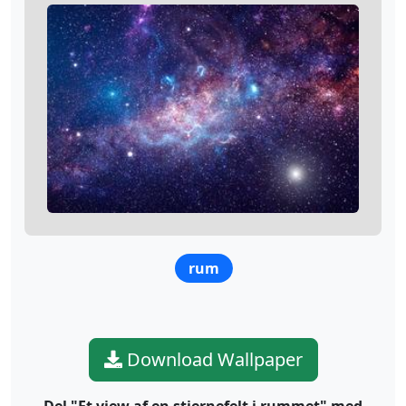
rum
Download Wallpaper
Del "Et view af en stjernefelt i rummet" med