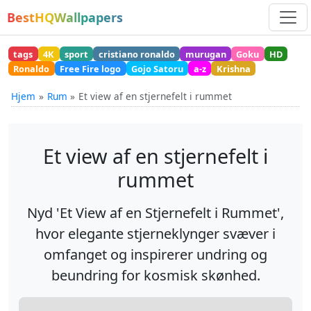
BestHQWallpapers
tags
4K
sport
cristiano ronaldo
murugan
Goku
HD
Ronaldo
Free Fire logo
Gojo Satoru
a-z
Krishna
Hjem
Rum
Et view af en stjernefelt i rummet
Et view af en stjernefelt i
rummet
Nyd 'Et View af en Stjernefelt i Rummet',
hvor elegante stjerneklynger svæver i
omfanget og inspirerer undring og
beundring for kosmisk skønhed.