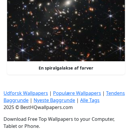
En spiralgalakse af farver
Udforsk Wallpapers
|
Populære Wallpapers
|
Tendens
Baggrunde
|
Nyeste Baggrunde
|
Alle Tags
2025 © BestHQwallpapers.com
Download Free Top Wallpapers to your Computer,
Tablet or Phone.