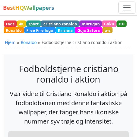
BestHQWallpapers
tags
4K
sport
cristiano ronaldo
murugan
Goku
HD
Ronaldo
Free Fire logo
Krishna
Gojo Satoru
a-z
Hjem
Ronaldo
Fodboldstjerne cristiano ronaldo i aktion
Fodboldstjerne cristiano
ronaldo i aktion
Vær vidne til Cristiano Ronaldo i aktion på
fodboldbanen med denne fantastiske
wallpaper, der fanger hans ikoniske
nummer syv trøje og intensitet.