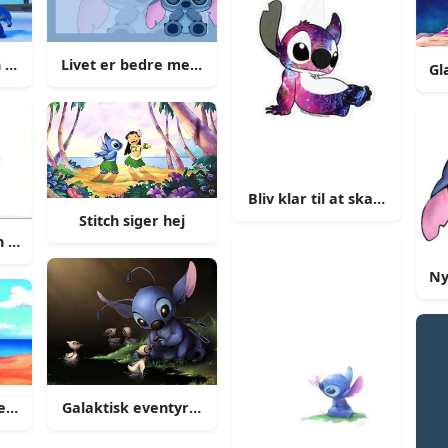
ov med stitch
ch baggrund
Livet er bedre med stitch
Gl
Bliv klar til at skaffe lilo st
Stitch siger hej
n begynde
Ny
Galaktisk eventyrer stitch i aktion
entyr med stitch