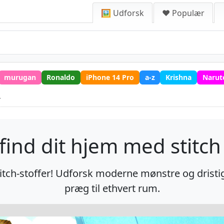
🖼️ Udforsk
❤️ Populær
murugan
Ronaldo
iPhone 14 Pro
a-z
Krishna
Narut
r
ind dit hjem med stitch 
tch-stoffer! Udforsk moderne mønstre og dristige 
præg til ethvert rum.