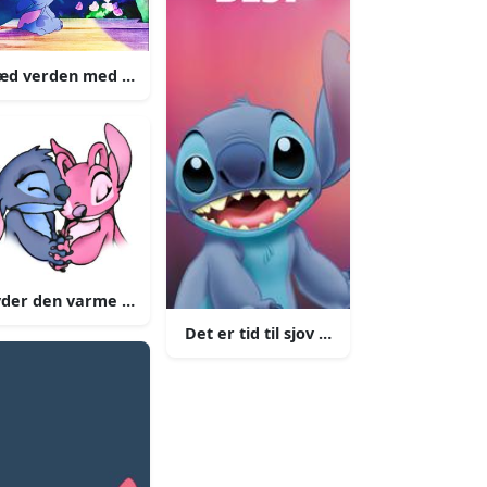
æd verden med stitch
itch inspireret magi
der den varme dag
Det er tid til sjov med stitch