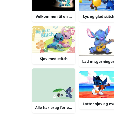
Velkommen til en verden af besnærende sj
Lys og glad stit
Sjov med stitch
Lad misgerninge
Latter sjov og ev
Alle har brug for en ven