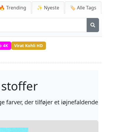
🔥 Trending
✨ Nyeste
🏷️ Alle Tags
o 4K
Virat Kohli HD
stoffer
farver, der tilføjer et iøjnefaldende