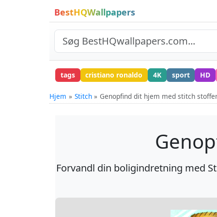
BestHQWallpapers
tags
cristiano ronaldo
4K
sport
HD
Hjem
Stitch
Genopfind dit hjem med stitch stoffe
Genopf
Forvandl din boligindretning med Sti