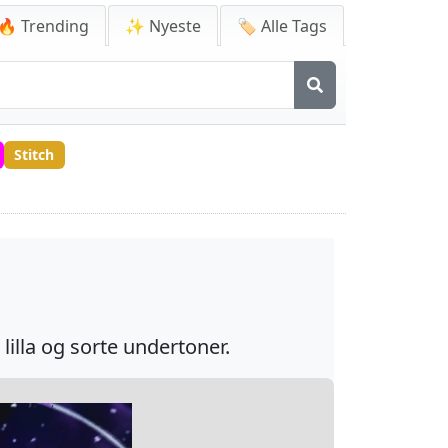
🔥 Trending
✨ Nyeste
🏷️ Alle Tags
Stitch
illa og sorte undertoner.