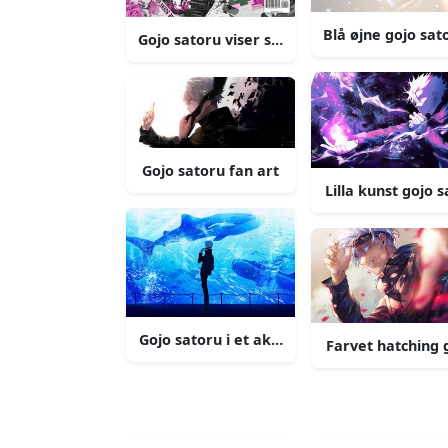
Blå øjne gojo sat
Gojo satoru viser sin grænseløse forbandte
Gojo satoru fan art
Lilla kunst gojo 
Gojo satoru i et akvarium
Farvet hatching 