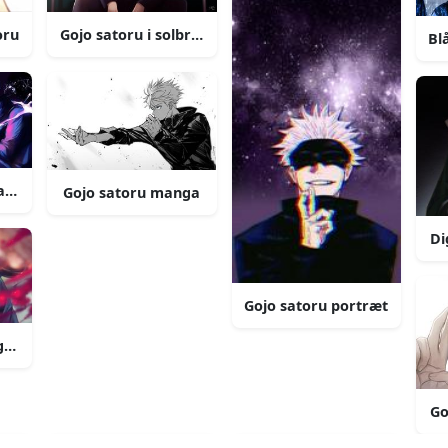
oru
Gojo satoru i solbriller
Bl
 teknik
satoru
Gojo satoru manga
Di
Gojo satoru portræt
gojo satoru
Go