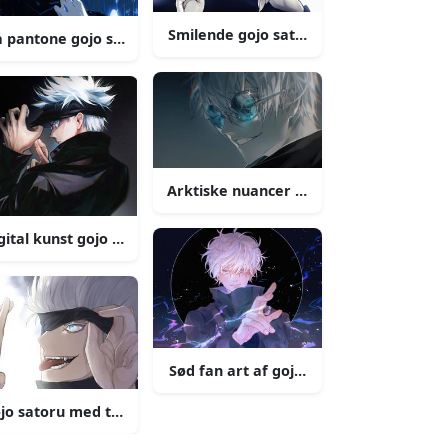
Smilende gojo satoru
å pantone gojo satoru
Arktiske nuancer gojo satoru
gital kunst gojo satoru
Sød fan art af gojo satoru
jo satoru med tungen ude