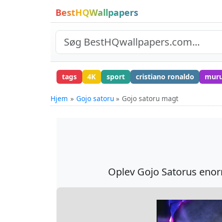
BestHQWallpapers
tags
4K
sport
cristiano ronaldo
mur
Hjem
Gojo satoru
Gojo satoru magt
Oplev Gojo Satorus enorm