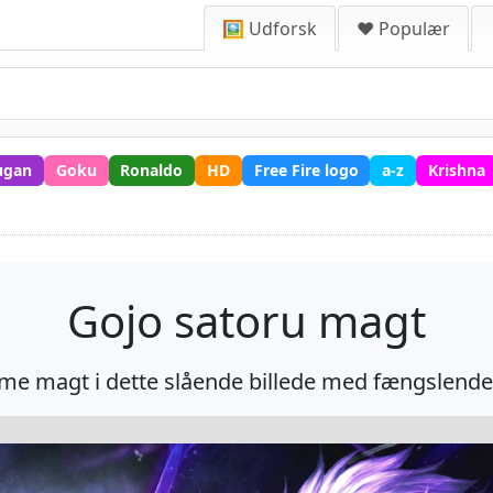
🖼️ Udforsk
❤️ Populær
ugan
Goku
Ronaldo
HD
Free Fire logo
a-z
Krishna
Gojo satoru magt
e magt i dette slående billede med fængslende l