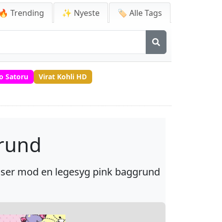
🔥 Trending
✨ Nyeste
🏷️ Alle Tags
o Satoru
Virat Kohli HD
grund
mser mod en legesyg pink baggrund