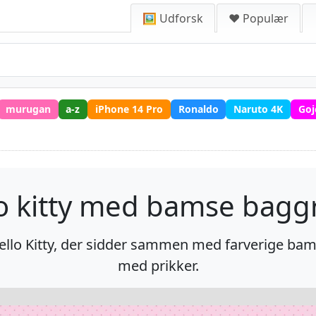
🖼️ Udforsk
❤️ Populær
murugan
a-z
iPhone 14 Pro
Ronaldo
Naruto 4K
Goj
o kitty med bamse bag
lo Kitty, der sidder sammen med farverige ba
med prikker.