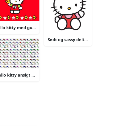
baggrund
llo kitty med gul fugl baggrund
Sødt og sassy deltag i hello kitty i sjov
aggrund
llo kitty ansigt mønster baggrund
kitty baggrund