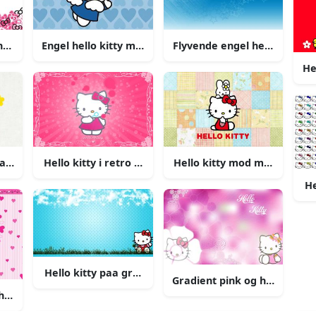
ende paa sløjfer baggrund
Engel hello kitty mod hjerte baggrund
Flyvende engel hello kitty 
He
ays baggrund
akter hello kitty baggrund
Hello kitty i retro pink baggrund
Hello kitty mod mønstre b
He
Hello kitty paa graes digital kunst baggrund
Gradient pink og hvid hello 
 i hjerteramme baggrund