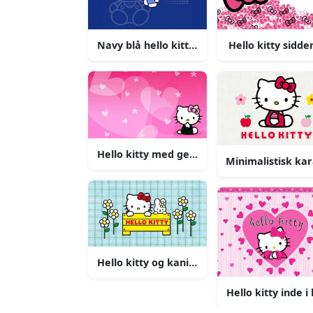
Navy blå hello kitty baggrund
Hello kitty sidd
Hello kitty med gennemsigtige form overl
Minimalistisk kar
Hello kitty og kanin baggrund
Hello kitty inde