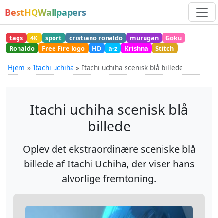
BestHQWallpapers
tags
4K
sport
cristiano ronaldo
murugan
Goku
Ronaldo
Free Fire logo
HD
a-z
Krishna
Stitch
Hjem
Itachi uchiha
Itachi uchiha scenisk blå billede
Itachi uchiha scenisk blå
billede
Oplev det ekstraordinære sceniske blå
billede af Itachi Uchiha, der viser hans
alvorlige fremtoning.