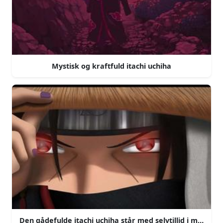
Mystisk og kraftfuld itachi uchiha
Den gådefulde itachi uchiha står med selvtillid i månesk