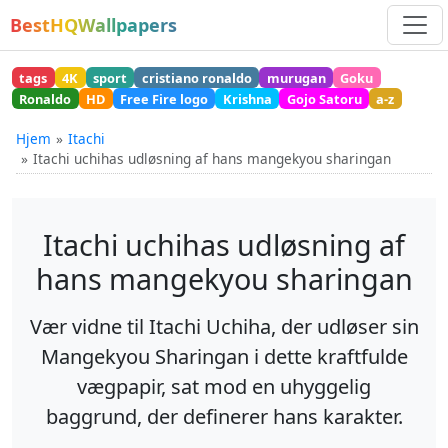
BestHQWallpapers
tags
4K
sport
cristiano ronaldo
murugan
Goku
Ronaldo
HD
Free Fire logo
Krishna
Gojo Satoru
a-z
Hjem
Itachi
Itachi uchihas udløsning af hans mangekyou sharingan
Itachi uchihas udløsning af
hans mangekyou sharingan
Vær vidne til Itachi Uchiha, der udløser sin
Mangekyou Sharingan i dette kraftfulde
vægpapir, sat mod en uhyggelig
baggrund, der definerer hans karakter.