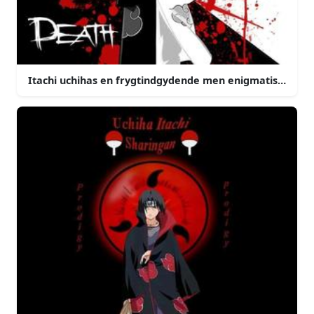
Itachi uchihas en frygtindgydende men enigmatisk krige