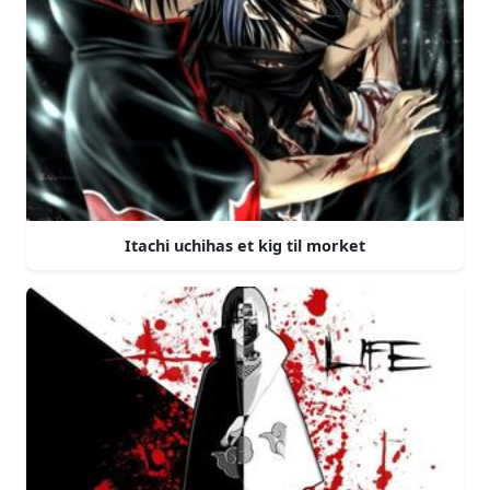
Itachi uchihas et kig til morket