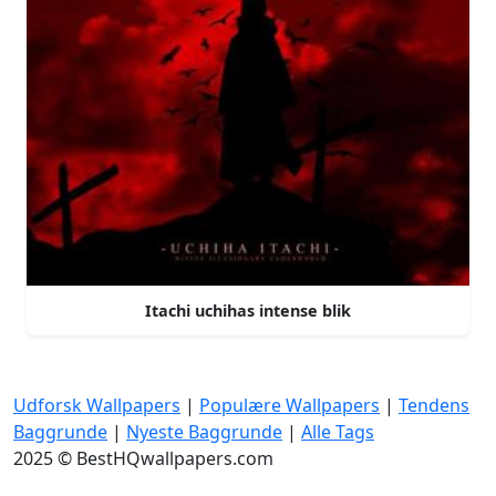
Itachi uchihas intense blik
Udforsk Wallpapers
|
Populære Wallpapers
|
Tendens
Baggrunde
|
Nyeste Baggrunde
|
Alle Tags
2025 © BestHQwallpapers.com