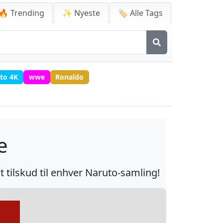
🔥 Trending
✨ Nyeste
🏷️ Alle Tags
to 4K
wwe
Ronaldo
e
tilskud til enhver Naruto-samling!