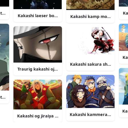
 shinobi billede
Ka
Kakashi laeser bog billede
Kakashi kamp mod kayuubi 
Ka
Kakashi sakura shinobi bill
Traurig kakashi oje billede
t billede
Ka
Kakashi kammerater og lære
Kakashi og jiraiya billede