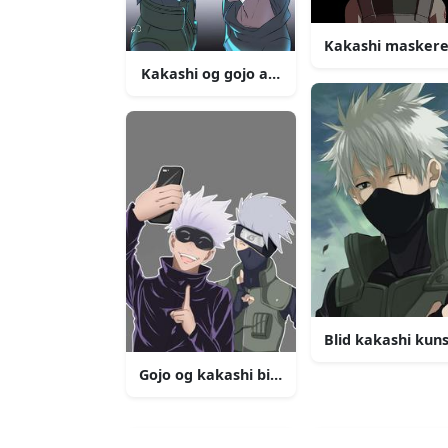
Kakashi maskeret
Kakashi og gojo ansigt til ansigt billede
Blid kakashi kuns
Gojo og kakashi billede