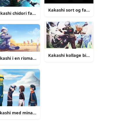
Kakashi sort og farvet billede
kashi chidori fanart billede
billede
Kakashi kollage billede
kashi i en rismark billede
ede
kashi med minato billede
r billede