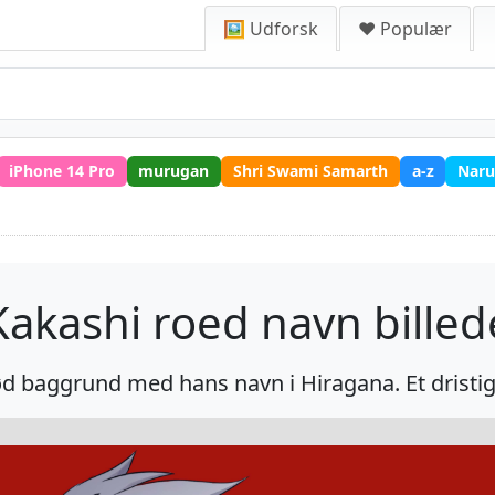
🖼️ Udforsk
❤️ Populær
iPhone 14 Pro
murugan
Shri Swami Samarth
a-z
Naru
Kakashi roed navn billed
 baggrund med hans navn i Hiragana. Et dristigt 