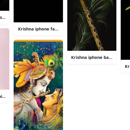
lose up pafugle
Krishna iphone faciale træk
Krishna iphone bansuri og p
Kr
hibi baby