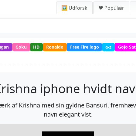
🖼️ Udforsk
❤️ Populær
ugan
Goku
HD
Ronaldo
Free Fire logo
a-z
Gojo Sa
rishna iphone hvidt na
tværk af Krishna med sin gyldne Bansuri, fremh
navn elegant vist.