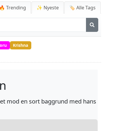
🔥 Trending
✨ Nyeste
🏷️ Alle Tags
toru
Krishna
vn
ævet mod en sort baggrund med hans