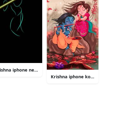
afugle
ishna iphone neon linje art
Krishna iphone koselig sø