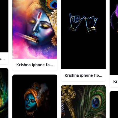
urkis vektor
Krishna iphone farverige ryg
Krishna iphone flote hander
Kr