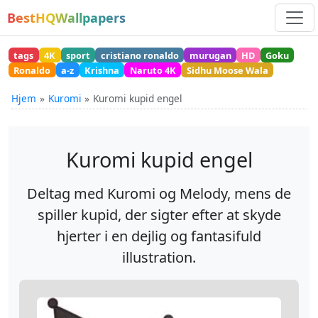
BestHQWallpapers
tags
4K
sport
cristiano ronaldo
murugan
HD
Goku
Ronaldo
a-z
Krishna
Naruto 4K
Sidhu Moose Wala
Hjem
Kuromi
Kuromi kupid engel
Kuromi kupid engel
Deltag med Kuromi og Melody, mens de
spiller kupid, der sigter efter at skyde
hjerter i en dejlig og fantasifuld
illustration.