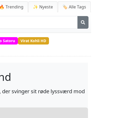
🔥 Trending
✨ Nyeste
🏷️ Alle Tags
o Satoru
Virat Kohli HD
und
 der svinger sit røde lyssværd mod