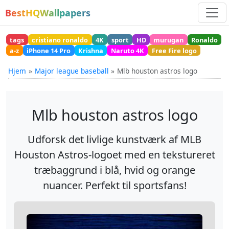
BestHQWallpapers
tags
cristiano ronaldo
4K
sport
HD
murugan
Ronaldo
a-z
iPhone 14 Pro
Krishna
Naruto 4K
Free Fire logo
Hjem
Major league baseball
Mlb houston astros logo
Mlb houston astros logo
Udforsk det livlige kunstværk af MLB
Houston Astros-logoet med en tekstureret
træbaggrund i blå, hvid og orange
nuancer. Perfekt til sportsfans!