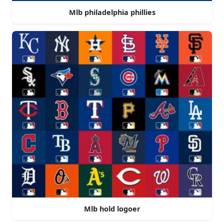
Mlb philadelphia phillies
Mlb hold logoer